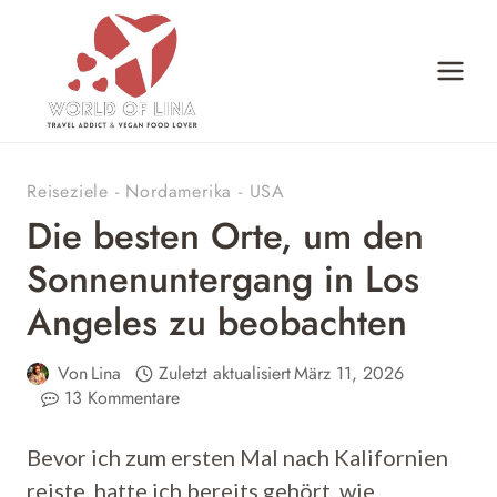
Zum
Inhalt
springen
Reiseziele
-
Nordamerika
-
USA
Die besten Orte, um den
Sonnenuntergang in Los
Angeles zu beobachten
Von
Lina
Zuletzt aktualisiert
März 11, 2026
13 Kommentare
Bevor ich zum ersten Mal nach Kalifornien
reiste, hatte ich bereits gehört, wie