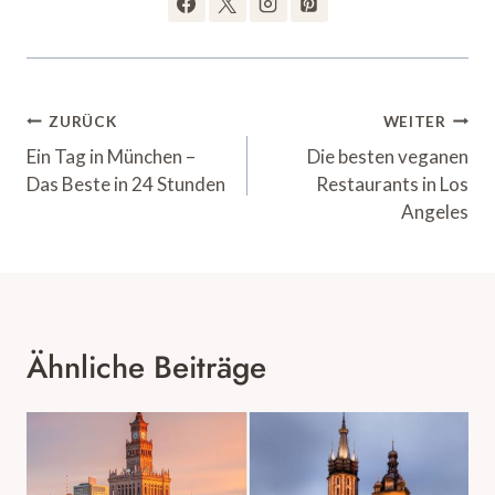
Beitrags-
ZURÜCK
WEITER
Ein Tag in München –
Die besten veganen
Navigation
Das Beste in 24 Stunden
Restaurants in Los
Angeles
Ähnliche Beiträge