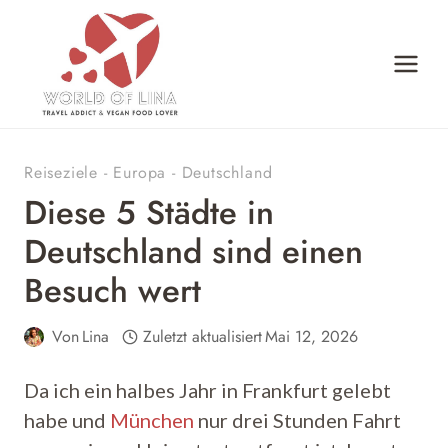
Zum
Inhalt
springen
Reiseziele
-
Europa
-
Deutschland
Diese 5 Städte in
Deutschland sind einen
Besuch wert
Von
Lina
Zuletzt aktualisiert
Mai 12, 2026
Da ich ein halbes Jahr in Frankfurt gelebt
habe und
München
nur drei Stunden Fahrt