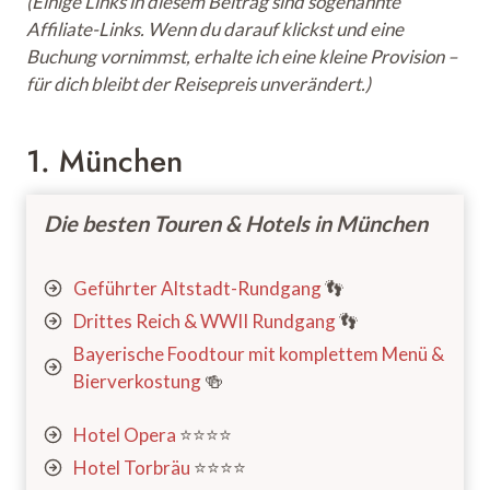
(Einige Links in diesem Beitrag sind sogenannte
Affiliate-Links. Wenn du darauf klickst und eine
Buchung vornimmst, erhalte ich eine kleine Provision –
für dich bleibt der Reisepreis unverändert.)
1. München
Die besten Touren & Hotels in München
Geführter Altstadt-Rundgang
👣
Drittes Reich & WWII Rundgang
👣
Bayerische Foodtour mit komplettem Menü &
Bierverkostung
🍻
Hotel Opera
⭐️⭐️⭐️⭐️
Hotel Torbräu
⭐️⭐️⭐️⭐️