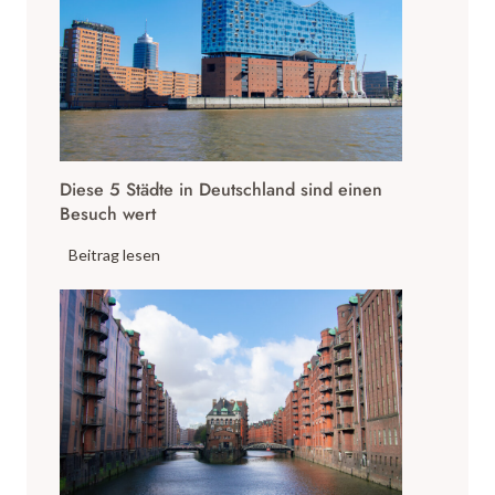
Diese 5 Städte in Deutschland sind einen
Besuch wert
D
Beitrag lesen
i
e
s
e
5
S
t
ä
d