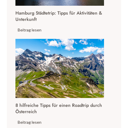
t
Hamburg Städtetrip: Tipps für Aktivitäten &
e
Unterkunft
i
n
H
Beitrag lesen
D
a
e
m
u
b
t
u
s
r
c
g
h
S
l
t
a
ä
n
d
d
8 hilfreiche Tipps für einen Roadtrip durch
t
s
Österreich
e
i
t
8
Beitrag lesen
n
r