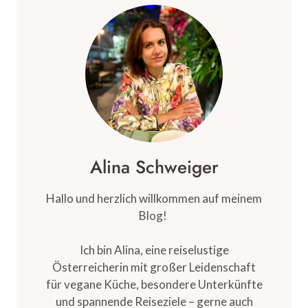
NEPAL
–
WAS
DU
WISSEN
SOLLTEST
Alina Schweiger
Hallo und herzlich willkommen auf meinem
Blog!
Ich bin Alina, eine reiselustige
Österreicherin mit großer Leidenschaft
für vegane Küche, besondere Unterkünfte
und spannende Reiseziele – gerne auch