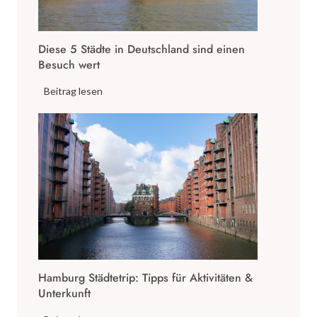
r
f
Diese 5 Städte in Deutschland sind einen
P
Besuch wert
r
e
D
Beitrag lesen
c
i
h
e
t
s
l
e
g
5
u
S
t
t
:
ä
E
d
i
t
n
Hamburg Städtetrip: Tipps für Aktivitäten &
e
C
Unterkunft
i
h
n