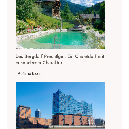
Das Bergdorf Prechtlgut: Ein Chaletdorf mit
besonderem Charakter
D
Beitrag lesen
a
s
B
e
r
g
d
o